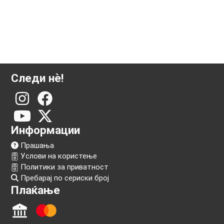
Следи нѐ!