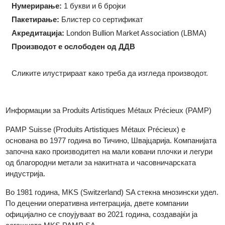
Форма:
Правоаголна
Големина:
47.00 x 27.00 x 2.06
мм
Нумерирање:
1 букви и 6 бројки
Пакетирање:
Блистер со сертификат
Акредитација:
London Bullion Market Association (LBMA)
Производот е ослободен од ДДВ
Сликите илустрираат како треба да изгледа производот.
Информации за Produits Artistiques Métaux Précieux (PAMP)
PAMP Suisse (Produits Artistiques Métaux Précieux) е
основана во 1977 година во Тичино, Швајцарија. Компанијат
започна како производител на мали ковани плочки и легури
од благородни метали за накитната и часовничарската
индустрија.