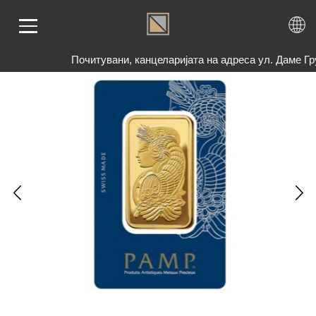
Почитувани, канцеларијата на адреса ул. Даме Г
ЕТНА
АТО
БРО
ЕМА
ОГ
ШАЊА
НАС
ТАКТ