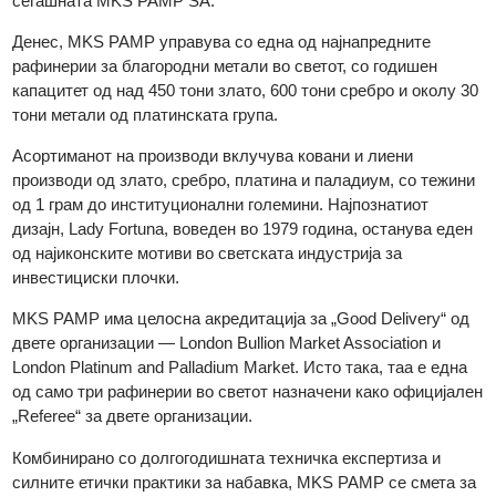
Во 1981 година, MKS (Switzerland) SA стекна мнозински уде
По децении оперативна интеграција, двете компании
официјално се споујуваат во 2021 година, создавајќи ја
сегашната MKS PAMP SA.
Денес, MKS PAMP управува со една од најнапредните
рафинерии за благородни метали во светот, со годишен
капацитет од над 450 тони злато, 600 тони сребро и околу 3
тони метали од платинската група.
Асортиманот на производи вклучува ковани и лиени
производи од злато, сребро, платина и паладиум, со тежин
од 1 грам до институционални големини. Најпознатиот
дизајн, Lady Fortuna, воведен во 1979 година, останува еде
од најиконските мотиви во светската индустрија за
инвестициски плочки.
MKS PAMP има целосна акредитација за „Good Delivery“ од
двете организации — London Bullion Market Association и
London Platinum and Palladium Market. Исто така, таа е една
од само три рафинерии во светот назначени како официјал