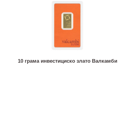
5 грама инвестициско злато ПАМП
10 грама инвестициско злато Валкамби