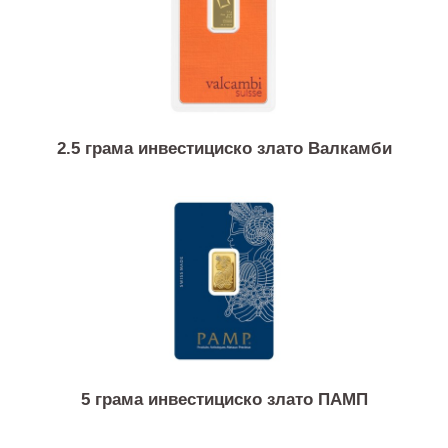
1/4 унца златна монета Кругерранд
2.5 грама инвестициско злато Валкамби