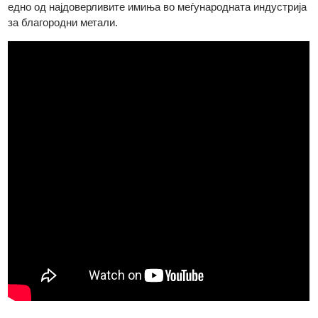
„Referee“ за двете организации.
Комбинирано со долгогодишната техничка експертиза и
силните етички практики за набавка, MKS PAMP се смета з
едно од најдоверливите имиња во меѓународната индустриј
за благородни метали.