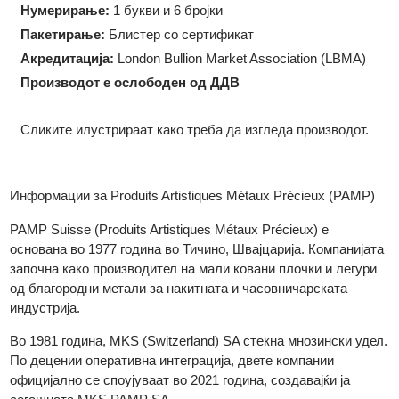
Форма:
Правоаголна
Големина:
31.00 x 18.00 x 1.88
мм
Нумерирање:
1 букви и 6 бројки
Пакетирање:
Блистер со сертификат
Акредитација:
London Bullion Market Association (LBMA)
Производот е ослободен од ДДВ
Сликите илустрираат како треба да изгледа производот.
Информации за Produits Artistiques Métaux Précieux (PAMP)
PAMP Suisse (Produits Artistiques Métaux Précieux) е
основана во 1977 година во Тичино, Швајцарија. Компанијат
започна како производител на мали ковани плочки и легури
од благородни метали за накитната и часовничарската
индустрија.