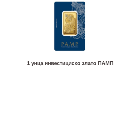
1/2 унца златна монета Кругерранд
1 унца инвестициско злато ПАМП