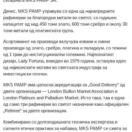
Во 1981 година, MKS (Switzerland) SA стекна мнозински уде
По децении оперативна интеграција, двете компании
официјално се споујуваат во 2021 година, создавајќи ја
сегашната MKS PAMP SA.
Денес, MKS PAMP управува со една од најнапредните
рафинерии за благородни метали во светот, со годишен
капацитет од над 450 тони злато, 600 тони сребро и околу 3
тони метали од платинската група.
Асортиманот на производи вклучува ковани и лиени
производи од злато, сребро, платина и паладиум, со тежин
од 1 грам до институционални големини. Најпознатиот
дизајн, Lady Fortuna, воведен во 1979 година, останува еде
од најиконските мотиви во светската индустрија за
инвестициски плочки.
MKS PAMP има целосна акредитација за „Good Delivery“ од
двете организации — London Bullion Market Association и
London Platinum and Palladium Market. Исто така, таа е една
од само три рафинерии во светот назначени како официјал