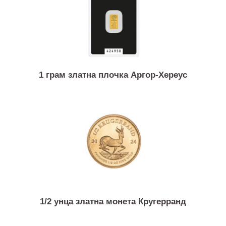
50 грама инвестициско злато ИГР
1 грам златна плочка Аргор-Хереус