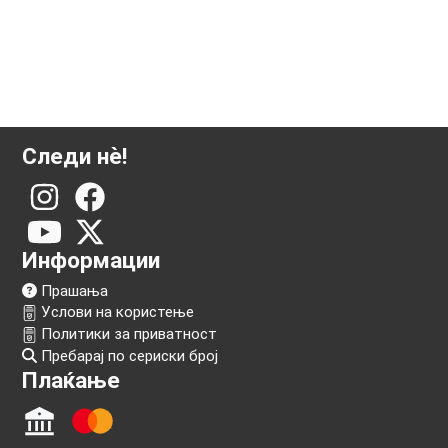
Следи нѐ!