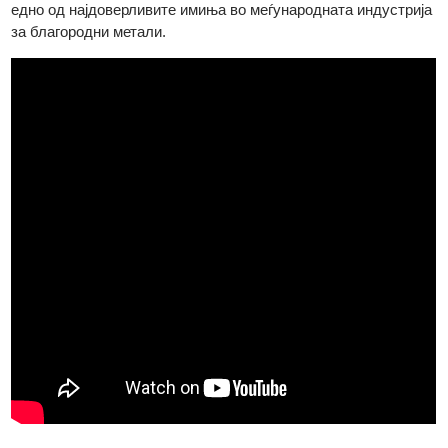
„Referee“ за двете организации.
Комбинирано со долгогодишната техничка експертиза и
силните етички практики за набавка, MKS PAMP се смета з
едно од најдоверливите имиња во меѓународната индустриј
за благородни метали.