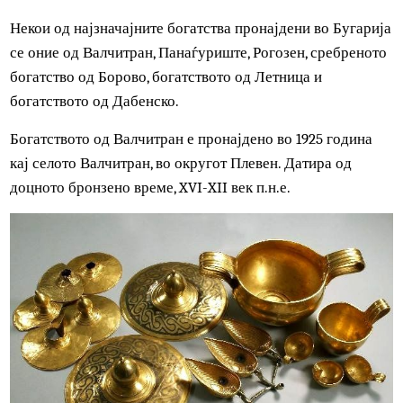
нивните богатства, многу артефакти произведени во
античка Тракија биле откриени од археолозите во
модерните времиња. Имаме тракиски артефакти и слики
кои датираат од голем временски период: од XVII век
п.н.е. до VI век од нашата ера. Тракиската уметност
покажува некои типични елементи на источната и
хеленистичката уметност, но сепак има свој стил.
Некои од најзначајните богатства пронајдени во Бугари
се оние од Валчитран, Панаѓуриште, Рогозен, сребренот
богатство од Борово, богатството од Летница и
богатството од Дабенско.
Богатството од Валчитран е пронајдено во 1925 година
кај селото Валчитран, во округот Плевен. Датира од
доцното бронзено време, XVI-XII век п.н.е.