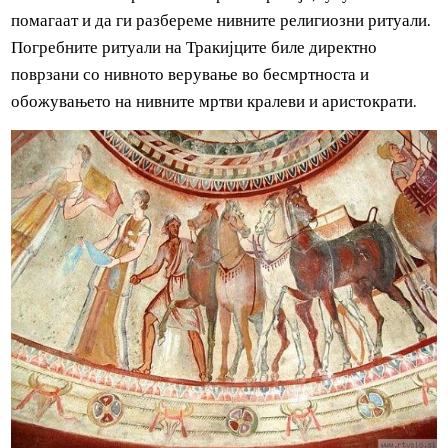
некаде помеѓу 10,000 и 60,000. Овие гробници и
богатствата закопани во нив, не само што го откриваат
богатството на тракиската аристократија, туку ни
помагаат и да ги разбереме нивните религиозни ритуали
Погребните ритуали на Тракијците биле директно
поврзани со нивното верување во бесмртноста и
обожувањето на нивните мртви кралеви и аристократи.