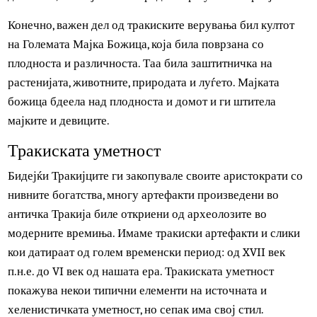
делови.
Во Тракија постоела поделба меѓу соларните и лунарни
верувања. Следбениците на соларниот култ ги граделе
своите храмови во планините и биле склони кон строги
закони. Месечевиот култ доминирал во шумите и
долините, а секој нивни обреди завршувал со оргија.
Конечно, важен дел од тракиските верувања бил култот
на Големата Мајка Божица, која била поврзана со
плодноста и различноста. Таа била заштитничка на
растенијата, животните, природата и луѓето. Мајката
божица бдеела над плодноста и домот и ги штитела
мајките и девиците.
Тракиската уметност
Бидејќи Тракијците ги закопувале своите аристократи с