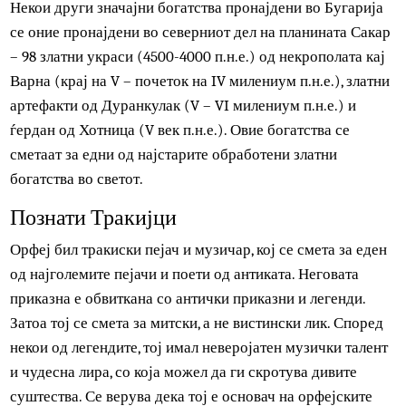
Тракиското сребрено богатство од Борово, кај Русе,
датира од средината на IV век п.н.е.
Сребреното богатство од Летница содржи многу нежни
парчиња.
Богатството од Дабенско се состои од 15.000 златни
парчиња. Богатството датира од 5.000 години п.н.е.
Некои други значајни богатства пронајдени во Бугарија
се оние пронајдени во северниот дел на планината Сака
– 98 златни украси (4500-4000 п.н.е.) од некрополата кај
Варна (крај на V – почеток на IV милениум п.н.е.), златн
артефакти од Дуранкулак (V – VI милениум п.н.е.) и
ѓердан од Хотница (V век п.н.е.). Овие богатства се
сметаат за едни од најстарите обработени златни
богатства во светот.