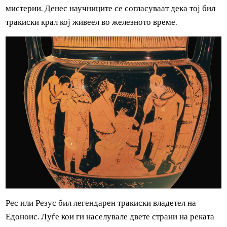
Познати Тракијци
Орфеј бил тракиски пејач и музичар, кој се смета за еде
од најголемите пејачи и поети од антиката. Неговата
приказна е обвиткана со антички приказни и легенди.
Затоа тој се смета за митски, а не вистински лик. Според
некои од легендите, тој имал неверојатен музички тален
и чудесна лира, со која можел да ги скротува дивите
суштества. Се верува дека тој е основач на орфејските
мистерии. Денес научниците се согласуваат дека тој бил
тракиски крал кој живеел во железното време.