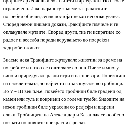
тој се претворил во демон.
И конечно, веројатно најпознат од сите Тракијци бил
Спартак гладијаторот, кој го предводел најголемиот бун
на робовите против Рим. Тој бил Тракиец од племето
Меди, кое ја населувало средната долина на реката
Стримон (Струма).
Културата на Античка Тракија
Дел од тракиската култура може да се согледа во делата
на античките грчки и римски автори. Исто така, од
бројните археолошки локалитети и артефакти. Но и тоа 
ограничено. Иако најмногу знаеме за тракиските
погребни обичаи, сепак постојат некои несогласувања.
Според некои пишани докази, Тракијците плачеле и ги
оплакувале мртвите. Според други, тие ги испратиле со