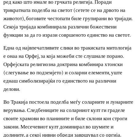
Тракиските богови
Херодот објавил дека Тракијците ги обожувале боговит
Хермес, Арес, Дионис, Асклепиј и Артемида. Меѓутоа, в
тракиската традиција божествата немале хиерархиски
ред како што имале во грчката религија. Поради
трикратната поделба на светот (сетете се на дрвото на
животот), боговите честопати биле групирани во тријад
Секоја тријада комбинирала различни божествени
функции за да го изрази совршеното единство на светот
Една од највпечатливите слики во тракиската митологиј
е онаа на Орфеј, за која можеби сте слушнале порано.
Орфејската религиозна доктрина комбинира хтонски
(слегување во подземјето) и соларни елементи, уште
еднаш симболизирајќи го единството на различни