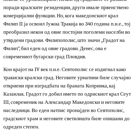
пронајдени закопани во земјата. Или затоа што биле
скриени во време на опасност и никогаш не биле
пронајдени од нивните сопственици, или затоа што биле
намерно закопани и напуштени како дел од непознати з
нас религиозни ритуали. Познатото богатство на
Панаѓуриште е пример за второто. Во секој случај,
богатствата што ги најдовме во текот на годините можа
да ни дадат претстава за богатството на Тракијците од
оваа ера.
Тракиски градови
Во V и IV век п.н.е., некои од поголемите тракиски села 
повеќе се урбанизирале. Некои од градовите се развиле
поради кралските резиденции, други имале првенствено
комерцијални функции. Но, кога македонскиот крал
Филип II ја освоил Јужна Тракија во 340 година п.н.е., то