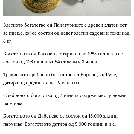
Златното богатство од Панаѓуриште е древен златен сет
за пиење, кој се состои од девет златни садови и тежи н
6 кг.
Богатството од Рогозен е откриено во 1985 година и се
состои од 108 шишиња, 54 стомни и 3 чаши.