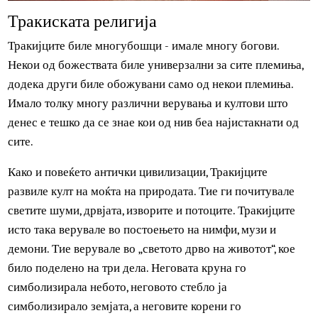
Тракиската религија
Тракијците биле многубошци - имале многу богови.
Некои од божествата биле универзални за сите племиња
додека други биле обожувани само од некои племиња.
Имало толку многу различни верувања и култови што
денес е тешко да се знае кои од нив беа најистакнати од
сите.
Како и повеќето антички цивилизации, Тракијците
развиле култ на моќта на природата. Тие ги почитувале
светите шуми, дрвјата, изворите и потоците. Тракијците
исто така верувале во постоењето на нимфи, музи и