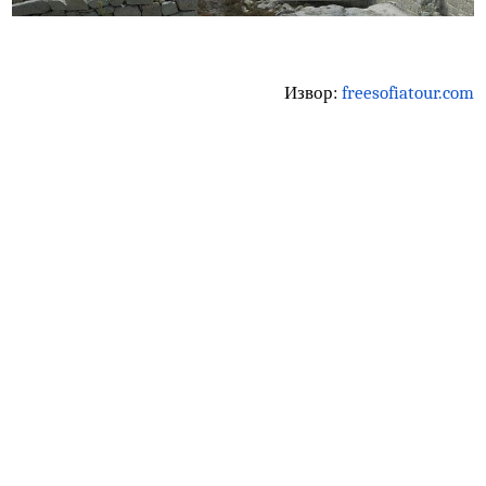
светилиштето на Дионис на Родопите – Перперикон.
Според Херодот, тоа се наоѓало на највисокиот врв на
планината. Денес, како Пловдив и повеќето тракиски
гробници, можете да го посетите Перперикон за да му с
восхитувате на дел од тракиското наследство на
Бугарија.