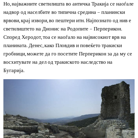
преобразил некои од овие постојни поголеми населби в
утврдени градови. Филипополис, што значи „Градот на
Филип“, бил еден од овие градови. Денес, ова е
современиот бугарски град Пловдив.
Кон крајот на IV век п.н.е. Севтополис се издигнал како
тракиски кралски град. Неговите урнатини биле случајн
откриени при изградбата на браната Копринка, кај
Казанлак. Градот го добил името по одрискиот крал Сеу
III, современик на Александар Македонски и неговите
наследници. Во еден натпис пронајден во Севтополис,
градскиот храм и неговите светилишта биле опишани д
одреден степен.
Но, најважните светилишта во античка Тракија се наоѓа
надвор од населбите во типична средина – планински
врвови, крај извори, во пештери итн. Најпознато од нив 