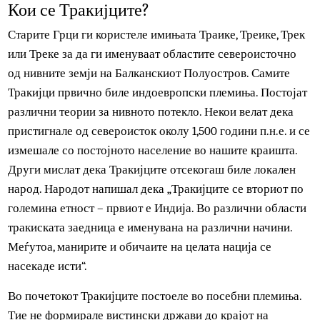
Кои се Тракијците?
Старите Грци ги користеле имињата Траике, Треике, Тре
или Треке за да ги именуваат областите североисточно
од нивните земји на Балканскиот Полуостров. Самите
Тракијци првично биле индоевропски племиња. Постоја
различни теории за нивното потекло. Некои велат дека
пристигнале од североисток околу 1,500 години п.н.е. и 
измешале со постојното население во нашите краишта.
Други мислат дека Тракијците отсекогаш биле локален
народ. Народот напишал дека „Тракијците се вториот по
големина етност – првиот е Индија. Во различни област
тракиската заедница е именувана на различни начини.
Меѓутоа, манирите и обичаите на целата нација се
насекаде исти“.