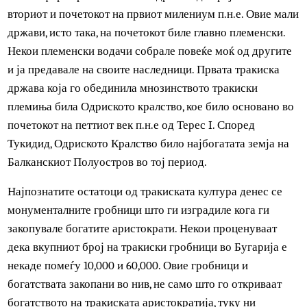
Во почетокот Тракијците постоеле во посебни племиња.
Тие не формирале вистински држави до крајот на
вториот и почетокот на првиот милениум п.н.е. Овие ма
држави, исто така, на почетокот биле главно племенски.
Некои племенски водачи собрале повеќе моќ од другит
и ја предавале на своите наследници. Првата тракиска
држава која го обединила мнозинството тракиски
племиња била Одриското кралство, кое било основано в
почетокот на петтиот век п.н.е од Терес I. Според
Тукидид, Одриското Кралство било најбогатата земја на
Балканскиот Полуостров во тој период.
Најпознатите остатоци од тракиската култура денес се
монументалните гробници што ги изградиле кога ги
закопувале богатите аристократи. Некои проценуваат
дека вкупниот број на тракиски гробници во Бугарија е