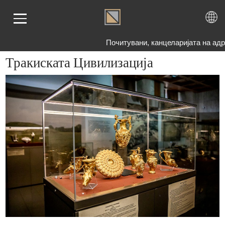
Почитувани, канцеларијата на адреса
Тракиската Цивилизација
ЕТНА
АТО
БРО
ЕМА
ОГ
ШАЊА
НАС
ТАКТ