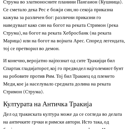
Рес или Резус бил легендарен тракиски владетел на
Едоноис. Луѓе кои ги населувале двете страни на реката
Струма во златноносните планини Пангаион (Кушница)
Се сметало дека Рес е божји син, но секоја приказна
кажува за различен бог: различни приказни го
наведуваат како син на богот на реката Стримон (река
Струма), на богот на реката Хебросбанк (на реката
Марица) или на богот на војната Арес. Според легендата