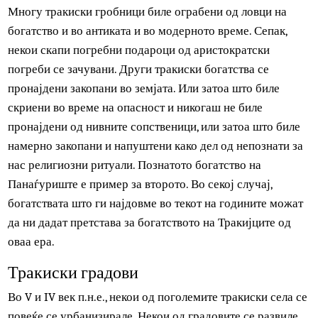
радост и веселба поради верувањето во посреќен
задгробен живот.
Знаеме дека Тракијците жртвувале животни за време на
погребите и потоа се гоштевале со нив. Пиеле и многу
вино и приредувале разни игри и натпревари. Понекога
ги палеле телата, но најчесто ги закопувале во гробници.
Во V – III век п.н.е., повеќето гробници биле градени од
камен или тула и покриени со големи тумби. Ѕидовите н
некои гробници биле украсени со релјефи и шарени
слики. Гробниците на Александар и Казанлак се особен
познати по нивните прекрасни фрески.
Многу тракиски гробници биле ограбени од ловци на
богатство и во антиката и во модерното време. Сепак,
некои скапи погребни подароци од аристократски
погреби се зачувани. Други тракиски богатства се