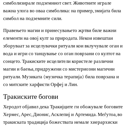
демони. Тие верувале во „светото дрво на животот“, кое
било поделено на три дела. Неговата круна го
симболизирала небото, неговото стебло ја
симболизирало земјата, а неговите корени го
симболизирале подземниот свет. Животните играле
важна улога во оваа симболика: на пример, змијата била
симбол на подземните сили.
Правењето магии и принесувањето жртви биле важни
елементи на овој култ за природата. Некои извештаи
зборуваат за исцелувачки ритуали кои вклучувале оган 
вода и игри со танцување со оган поврзани со култот на
сонцето. Тракиските исцелители користеле различни
магии и баења, придружени со мистериозни магични
ритуали. Музиката (музичка терапија) била поврзана и
со митските харфисти Орфеј и Лин.