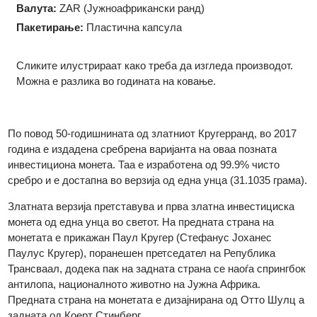
Форма:
Округла
Дијаметар:
38.70 мм
Валута:
ZAR (Јужноафрикански ранд)
Пакетирање:
Пластична капсула
Сликите илустрираат како треба да изгледа производот.
Можна е разлика во годината на ковање.
По повод 50-годишнината од златниот Кругерранд, во 2017
година е издадена сребрена варијанта на оваа позната
инвестициона монета. Таа е изработена од 99.9% чисто
сребро и е достапна во верзија од една унца (31.1035 грама
Златната верзија претставува и прва златна инвестициска
монета од една унца во светот. На предната страна на
монетата е прикажан Паул Кругер (Стефанус Јоханес
Паулус Кругер), поранешен претседател на Република
Трансваал, додека пак на задната страна се наоѓа спрингбо