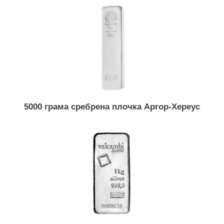
1 унца сребрена монета Австралиски кенгур
5000 грама сребрена плочка Аргор-Хереус