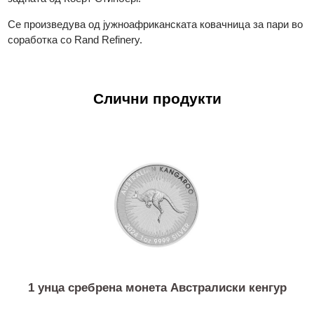
антилопа, националното животно на Јужна Африка.
Предната страна на монетата е дизајнирана од Отто Шулц 
задната од Коерт Стинберг.
Се произведува од јужноафриканската ковачница за пари в
соработка со Rand Refinery.
Слични продукти