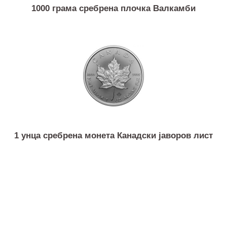
1000 грама сребрена плочка Валкамби
1 унца сребрена монета Канадски јаворов лист