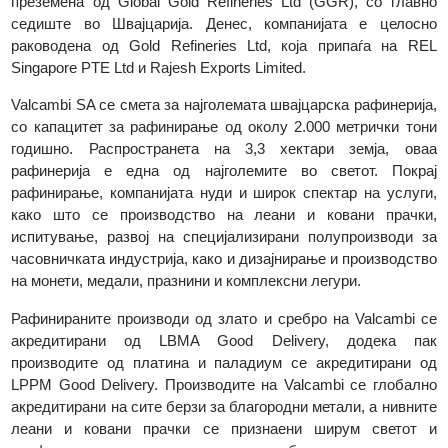
година, таа постепено станува 100% сопственост на Cred
Suisse. До јули 2015 година, компанијата е сопственост 
European Gold Refineries Holding SA. Во 2017 година, таа
преземена од Global Gold Refineries Ltd (GGR), со глав
седиште во Швајцарија. Денес, компанијата е целос
раководена од Gold Refineries Ltd, која припаѓа на R
Singapore PTE Ltd и Rajesh Exports Limited.
Valcambi SA се смета за најголемата швајцарска рафинериј
со капацитет за рафинирање од околу 2.000 метрички то
годишно. Распространета на 3,3 хектари земја, ов
рафинерија е една од најголемите во светот. Покр
рафинирање, компанијата нуди и широк спектар на услуг
како што се производство на леани и ковани прачк
испитување, развој на специјализирани полупроизводи 
часовничката индустрија, како и дизајнирање и производст
на монети, медали, празнини и комплексни легури.
Рафинираните производи од злато и сребро на Valcambi 
акредитирани од LBMA Good Delivery, додека п