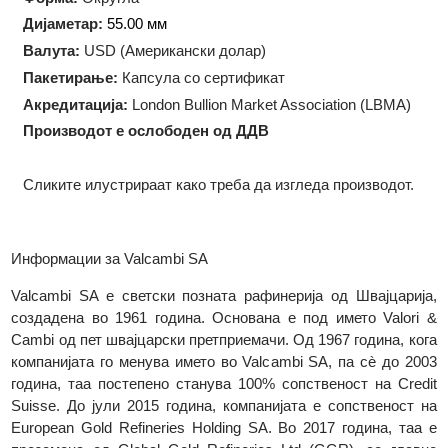
Технологија на производство:
Ковање
Форма:
Округла
Дијаметар:
55.00 мм
Валута:
USD (Американски долар)
Пакетирање:
Капсула со сертификат
Акредитација:
London Bullion Market Association (LBMA)
Производот е ослободен од ДДВ
Сликите илустрираат како треба да изгледа производот.
Информации за Valcambi SA
Valcambi SA е светски позната рафинерија од Швајцариј
создадена во 1961 година. Основана е под името Valori
Cambi од пет швајцарски претприемачи. Од 1967 година, ко
компанијата го менува името во Valcambi SA, па сè до 20