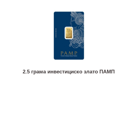
1/4 унца златна монета Британија
2.5 грама инвестициско злато ПАМП