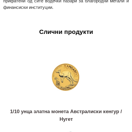
производите од платина и паладиум се акредитирани 
LPPM Good Delivery. Производите на Valcambi се глобал
акредитирани на сите берзи за благородни метали, а нивни
леани и ковани прачки се признаени ширум светот
прифатени од сите водечки пазари за благородни метали
финансиски институции.
Слични продукти