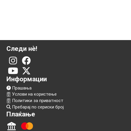
Следи нѐ!