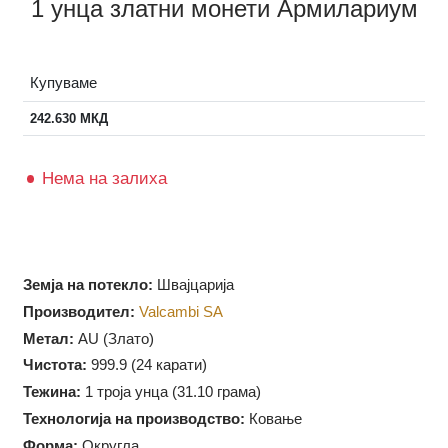
1 унца златни монети Армилариум
Купуваме
242.630
МКД
Нема на залиха
Земја на потекло:
Швајцарија
Производител:
Valcambi SA
Метал:
AU (Злато)
Чистота:
999.9 (
24 карати)
Тежина:
1 троја унца (31.10 грама)