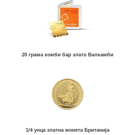
1/10 унца златна монета Австралиски кенгур /
Нугет
20 грама комби бар злато Валкамби