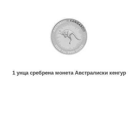
1 унца сребрена монета Виенска филхармонија
1 унца сребрена монета Австралиски кенгур