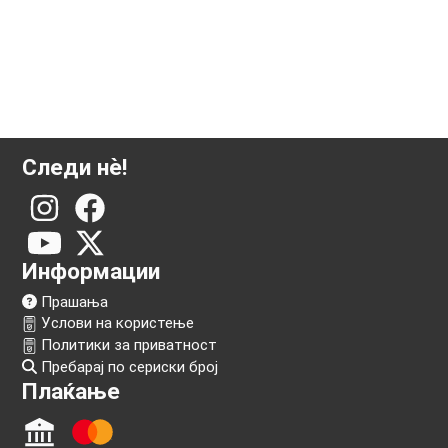
Следи нѐ!