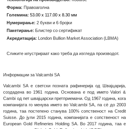
Тежина:
500 грама
Технологија на производство:
Ковање
Форма:
Правоаголна
Големина:
53.00 x 117.00 x 8.30
мм
Нумерирање:
2 букви и 6 бројки
Пакетирање:
Блистер со сертификат
Акредитација:
London Bullion Market Association (LBMA)
Сликите илустрираат како треба да изгледа производот.
Информации за Valcambi SA
Valcambi SA е светски позната рафинерија од Швајцариј
создадена во 1961 година. Основана е под името Valori
Cambi од пет швајцарски претприемачи. Од 1967 година, ко
компанијата го менува името во Valcambi SA, па сè до 20