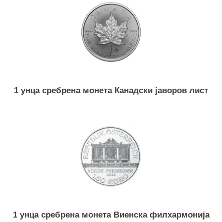
500 грама сребрена плочка Аргор-Хереус
1 унца сребрена монета Канадски јаворов лист