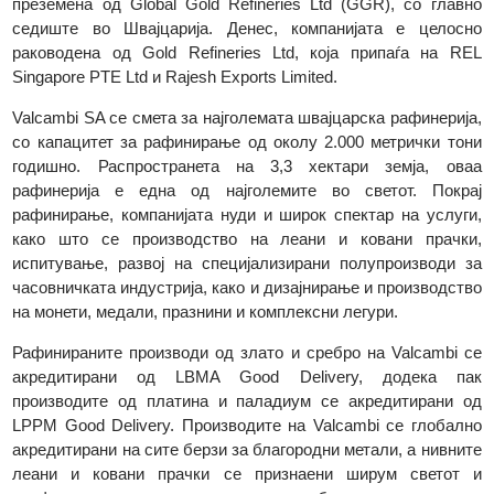
година, таа постепено станува 100% сопственост на Cred
Suisse. До јули 2015 година, компанијата е сопственост 
European Gold Refineries Holding SA. Во 2017 година, таа
преземена од Global Gold Refineries Ltd (GGR), со глав
седиште во Швајцарија. Денес, компанијата е целос
раководена од Gold Refineries Ltd, која припаѓа на R
Singapore PTE Ltd и Rajesh Exports Limited.
Valcambi SA се смета за најголемата швајцарска рафинериј
со капацитет за рафинирање од околу 2.000 метрички то
годишно. Распространета на 3,3 хектари земја, ов
рафинерија е една од најголемите во светот. Покр
рафинирање, компанијата нуди и широк спектар на услуг
како што се производство на леани и ковани прачк
испитување, развој на специјализирани полупроизводи 
часовничката индустрија, како и дизајнирање и производст
на монети, медали, празнини и комплексни легури.
Рафинираните производи од злато и сребро на Valcambi 
акредитирани од LBMA Good Delivery, додека п