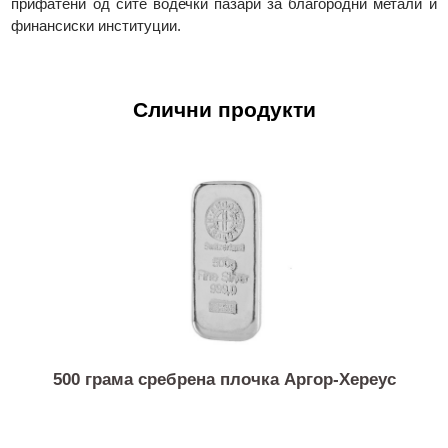
производите од платина и паладиум се акредитирани 
LPPM Good Delivery. Производите на Valcambi се глобал
акредитирани на сите берзи за благородни метали, а нивни
леани и ковани прачки се признаени ширум светот
прифатени од сите водечки пазари за благородни метали
финансиски институции.
Слични продукти