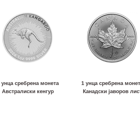
Слични продукти
1 унца сребрена монета
1 унца сребрена
Австралиски кенгур
Канадски јаворо