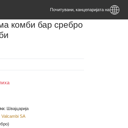
Почитувани, канцеларијата на ад
грама комби бар сребро
камби
аме
МКД
на залиха
 потекло:
Швајцарија
дител:
Valcambi SA