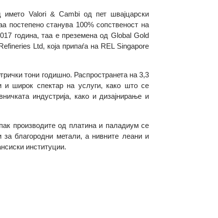
 е под името Valori & Cambi од пет швајцарски
дина, таа постепено станува 100% сопственост на
A. Во 2017 година, таа е преземена од Global Gold
old Refineries Ltd, која припаѓа на REL Singapore
000 метрички тони годишно. Распространета на 3,3
та нуди и широк спектар на услуги, како што се
а часовничката индустрија, како и дизајнирање и
додека пак производите од платина и паладиум се
 берзи за благородни метали, а нивните леани и
 и финансиски институции.