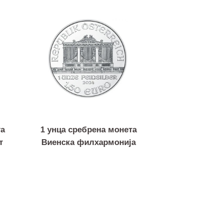
 монета
1 унца сребрена монета
в лист
Виенска филхармонија