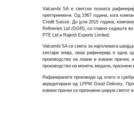
Информации за Valcambi SA
Valcambi SA е светски позната рафине
претприемачи. Од 1967 година, кога ко
Credit Suisse. До јули 2015 година, ком
Refineries Ltd (GGR), со главно седиште
PTE Ltd и Rajesh Exports Limited.
Valcambi SA се смета за најголемата шв
хектари земја, оваа рафинерија е едн
производство на леани и ковани прачки
производство на монети, медали, празни
Рафинираните производи од злато и сре
акредитирани од LPPM Good Delivery. 
ковани прачки се признаени ширум свето