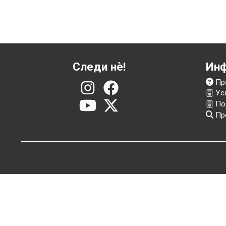
Следи нѐ!
И