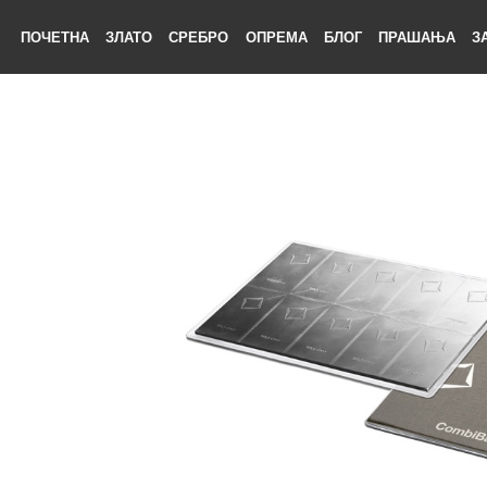
ПОЧЕТНА
ЗЛАТО
СРЕБРО
ОПРЕМА
БЛОГ
ПРАШАЊА
ЕТНА
АТО
БРО
ЕМА
ОГ
ШАЊА
НАС
ТАКТ