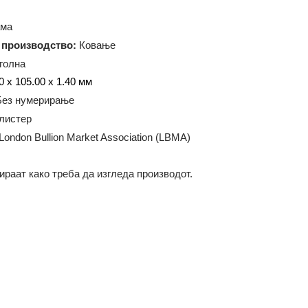
G (Сребро)
999
00 грама
ија на производство:
Ковање
равоаголна
а:
74.00 x 105.00 x 1.40 мм
ање:
Без нумерирање
ање:
Блистер
ација:
London Bullion Market Association (LBMA)
илустрираат како треба да изгледа производот.