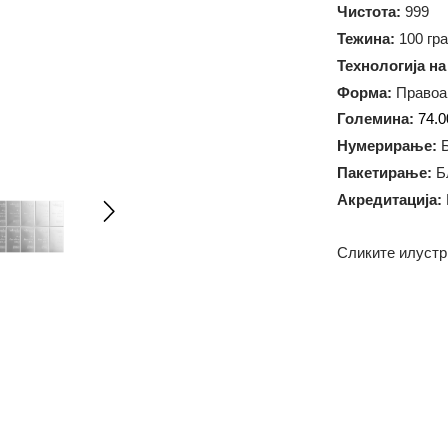
Метал:
A
Чистота:
Тежина:
1
Технолог
Форма:
П
Големин
Нумерир
Пакетир
Акредит
Сликите 