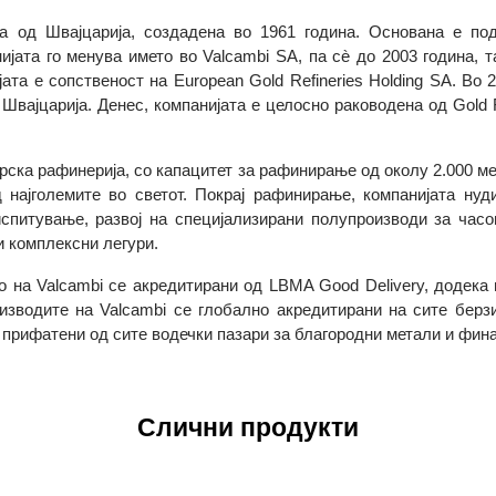
рија од Швајцарија, создадена во 1961 година. Основана
мпанијата го менува името во Valcambi SA, па сè до 2003 го
панијата е сопственост на European Gold Refineries Holding S
 во Швајцарија. Денес, компанијата е целосно раководена од G
ајцарска рафинерија, со капацитет за рафинирање од околу 2.
а од најголемите во светот. Покрај рафинирање, компанија
, испитување, развој на специјализирани полупроизводи з
ни и комплексни легури.
бро на Valcambi се акредитирани од LBMA Good Delivery, 
Производите на Valcambi се глобално акредитирани на сите
т и прифатени од сите водечки пазари за благородни метали