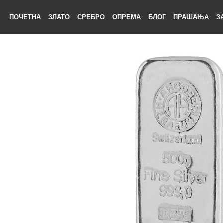
ПОЧЕТНА
ЗЛАТО
СРЕБРО
ОПРЕМА
БЛОГ
ПРАШАЊА
ЕТНА
АТО
БРО
ЕМА
ОГ
ШАЊА
НАС
ТАКТ