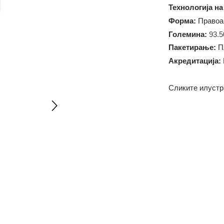
Тежина:
5
Технолог
Форма:
П
Големин
Пакетир
Акредит
Сликите 