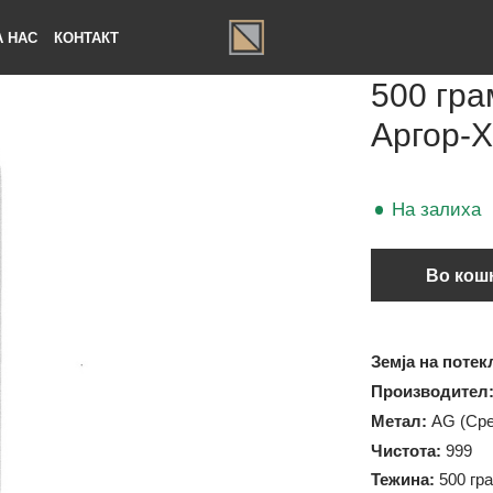
ЗА НАС
КОНТАКТ
500 
Арго
На за
В
Земја на
Произво
Метал:
A
Чистота: