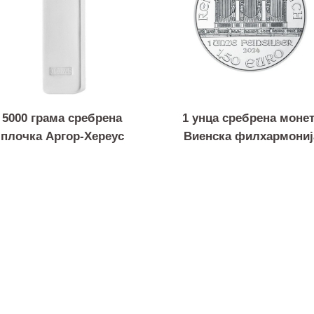
5000 грама сребрена
1 унца сребрена
плочка Аргор-Хереус
Виенска филхар