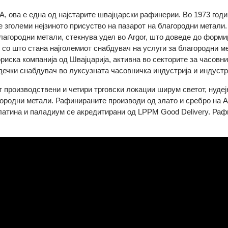
r SA, ова е една од најстарите швајцарски рафинерии. Во 19
 се зголеми нејзиното присуство на пазарот на благородни м
а благородни метали, стекнува удел во Argor, што доведе до
us, со што стана најголемиот снабдувач на услуги за благород
сториска компанија од Швајцарија, активна во секторите за ча
о водечки снабдувач во луксузната часовничка индустрија и ин
есет производствени и четири трговски локации ширум светот
благородни метали. Рафинираните производи од злато и среб
од платина и паладиум се акредитирани од LPPM Good Deliver