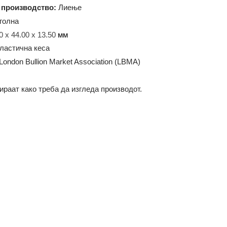
00 грама
ија на производство:
Лиење
равоаголна
а:
93.50 x 44.00 x 13.50
мм
ање:
Пластична кеса
ација:
London Bullion Market Association (LBMA)
илустрираат како треба да изгледа производот.