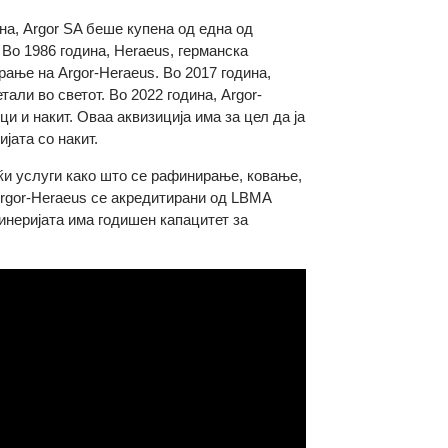
73 година, Argor SA беше купена од една од
етали. Во 1986 година, Heraeus, германска
 формирање на Argor-Heraeus. Во 2017 година,
ни метали во светот. Во 2022 година, Argor-
совници и накит. Оваа аквизиција има за цел да ја
дустријата со накит.
, нудејќи услуги како што се рафинирање, ковање,
ро на Argor-Heraeus се акредитирани од LBMA
y. Рафинеријата има годишен капацитет за