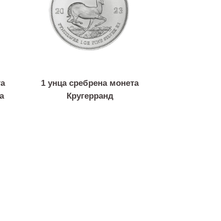
 монета
1 унца сребрена монета
монија
Кругерранд