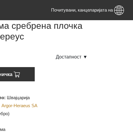
Почитувани, канцеларијата на ад
грама сребрена плочка
р-Хереус
лиха
Достапност
▼
о кошничка
 потекло:
Швајцарија
дител:
Argor-Heraeus SA
G (Сребро)
999