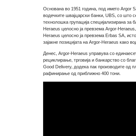
Информации за Argor-Heraeus SA
Основана во 1951 година, под името Argo
водечките швајцарски банки, UBS, со што
технолошка групација специјализирана з
Heraeus целосно ја превзема Argor-Herae
Heraeus целосно ја превзема Erbas SA, и
зајакне позицијата на Argor-Heraeus как
Денес, Argor-Heraeus управува со едина
рециклирање, трговија и банкарство со 
Good Delivery, додека пак производите 
рафинирање од приближно 400 тони.