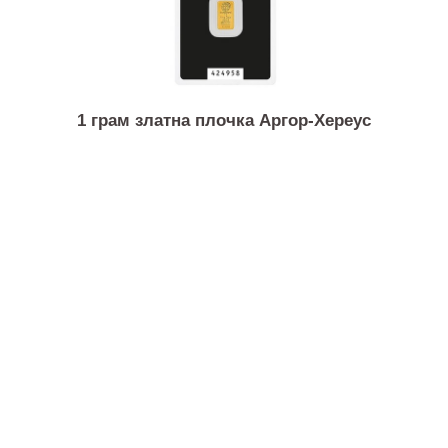
1 унца комби бар злато Валкамби
1 грам златна плочка Аргор-Хереус