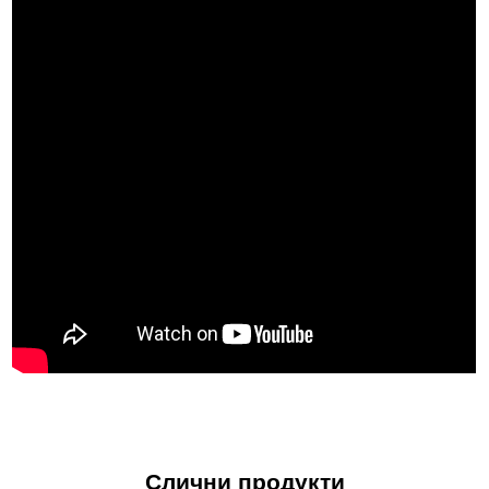
Рафинеријата има годишен капацитет за рафинирање од
приближно 400 тони.