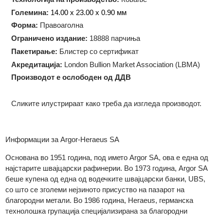
Тежина:
5 грама
Технологија на производство:
Ковање
Големина:
14.00 x 23.00 x 0.90 мм
Форма:
Правоаголна
Oграничено издание:
18888 парчиња
Пакетирање:
Блистер со сертификат
Акредитација:
London Bullion Market Association (LBMA)
Производот е ослободен од ДДВ
Сликите илустрираат како треба да изгледа производот.
Информации за Argor-Heraeus SA
Основана во 1951 година, под името Argor SA, ова е една о
најстарите швајцарски рафинерии. Во 1973 година, Argor S
беше купена од една од водечките швајцарски банки, UBS,