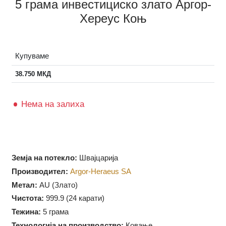
5 грама инвестициско злато Аргор-
Хереус Коњ
Купуваме
38.750
МКД
Нема на залиха
Земја на потекло:
Швајцарија
Производител:
Argor-Heraeus SA
Метал:
AU (Злато)
Чистота:
999.9 (
24 карати)