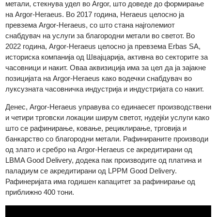
со што се зголеми нејзиното присуство на пазарот на
благородни метали. Во 1986 година, Heraeus, германска
технолошка групација специјализирана за благородни
метали, стекнува удел во Argor, што доведе до формирање
на Argor-Heraeus. Во 2017 година, Heraeus целосно ја
превзема Argor-Heraeus, со што стана најголемиот
снабдувач на услуги за благородни метали во светот. Во
2022 година, Argor-Heraeus целосно ја превзема Erbas SA,
историска компанија од Швајцарија, активна во секторите з
часовници и накит. Оваа аквизиција има за цел да ја зајакне
позицијата на Argor-Heraeus како водечки снабдувач во
луксузната часовничка индустрија и индустријата со накит.
Денес, Argor-Heraeus управува со единаесет производстве
и четири трговски локации ширум светот, нудејќи услуги как
што се рафинирање, ковање, рециклирање, трговија и
банкарство со благородни метали. Рафинираните производ
од злато и сребро на Argor-Heraeus се акредитирани од
LBMA Good Delivery, додека пак производите од платина и
паладиум се акредитирани од LPPM Good Delivery.