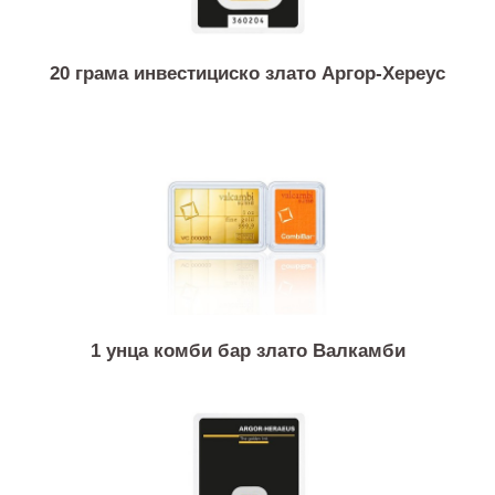
20 грама инвестициско злато Аргор-Хереус