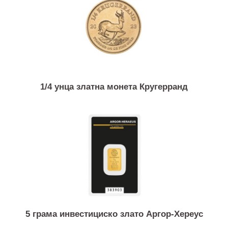
1/4 унца златна монета Американски орел
1/4 унца златна монета Кругерранд