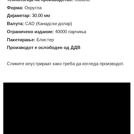
Тежина:
1 троја унца (31.10 грама)
Технологија на производство:
Ковање
Форма:
Округла
Дијаметар:
30.00 мм
Валута:
CAD (Канадски долар)
Oграничено издание:
40000 парчиња
Пакетирање:
Блистер
Производот е ослободен од ДДВ
Сликите илустрираат како треба да изгледа производот.