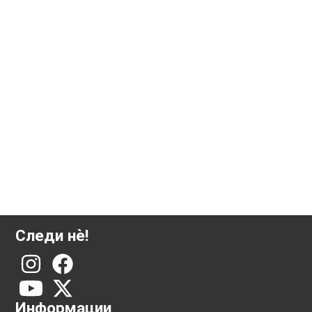
5 грама инвестициско злато Аргор-Хереус