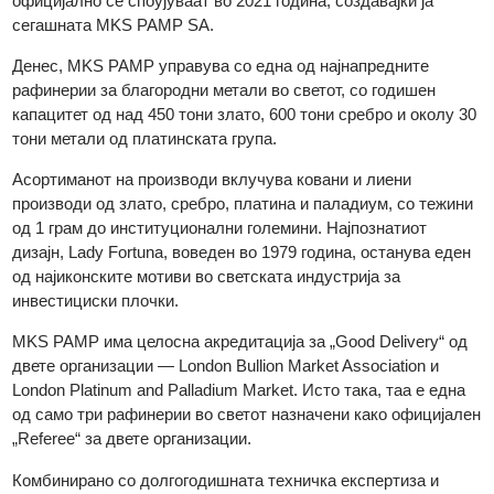
Во 1981 година, MKS (Switzerland) SA стекна мнозински уде
По децении оперативна интеграција, двете компании
официјално се споујуваат во 2021 година, создавајќи ја
сегашната MKS PAMP SA.
Денес, MKS PAMP управува со една од најнапредните
рафинерии за благородни метали во светот, со годишен
капацитет од над 450 тони злато, 600 тони сребро и околу 3
тони метали од платинската група.
Асортиманот на производи вклучува ковани и лиени
производи од злато, сребро, платина и паладиум, со тежин
од 1 грам до институционални големини. Најпознатиот
дизајн, Lady Fortuna, воведен во 1979 година, останува еде
од најиконските мотиви во светската индустрија за
инвестициски плочки.
MKS PAMP има целосна акредитација за „Good Delivery“ од
двете организации — London Bullion Market Association и
London Platinum and Palladium Market. Исто така, таа е една