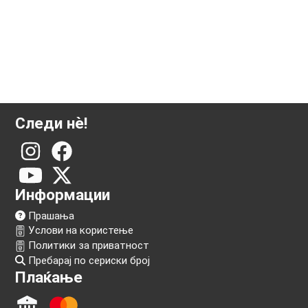
Следи нѐ!