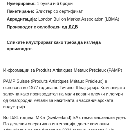
Форма:
Правоаголна
Големина:
26.50 x 15.80 x 1.25
мм
Нумерирање:
1 букви и 6 бројки
Пакетирање:
Блистер со сертификат
Акредитација:
London Bullion Market Association (LBMA)
Производот е ослободен од ДДВ
Сликите илустрираат како треба да изгледа
производот.
Информации за Produits Artistiques Métaux Précieux (PAMP)
PAMP Suisse (Produits Artistiques Métaux Précieux) е
основана во 1977 година во Тичино, Швајцарија. Компанијат
започна како производител на мали ковани плочки и легури
од благородни метали за накитната и часовничарската
индустрија.