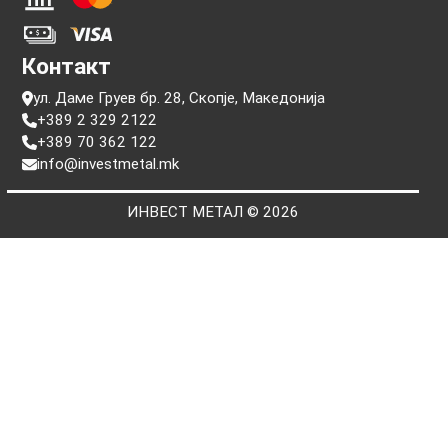
Информации
Прашања
Услови на користење
Политики за приватност
Пребарај по сериски број
Плаќање
Контакт
ул. Даме Груев бр. 28, Скопје, Македонија
+389 2 329 2122
+389 70 362 122
info@investmetal.mk
ИНВЕСТ МЕТАЛ © 2026