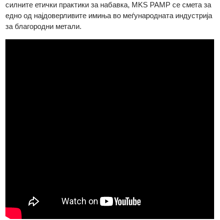
од само три рафинерии во светот назначени како официјал
„Referee“ за двете организации.
Комбинирано со долгогодишната техничка експертиза и
силните етички практики за набавка, MKS PAMP се смета з
едно од најдоверливите имиња во меѓународната индустриј
за благородни метали.