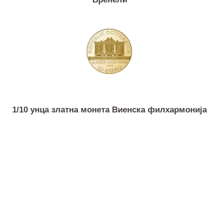
6.45 грама златна монета 20 швајцарски франка
Вренели
1/10 унца златна монета Виенска филхармонија