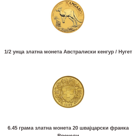
3.22 грама златна монета 10 швајцарски франка
Вренели
1/2 унца златна монета Австралиски кенгур / Нуг