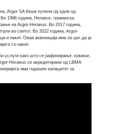
73 година, Argor SA беше купена од една од
етали. Во 1986 година, Heraeus, германска
 формирање на Argor-Heraeus. Во 2017 година,
ни метали во светот. Во 2022 година, Argor-
совници и накит. Оваа аквизиција има за цел да ја
дустријата со накит.
, нудејќи услуги како што се рафинирање, ковање,
ро на Argor-Heraeus се акредитирани од LBMA
y. Рафинеријата има годишен капацитет за