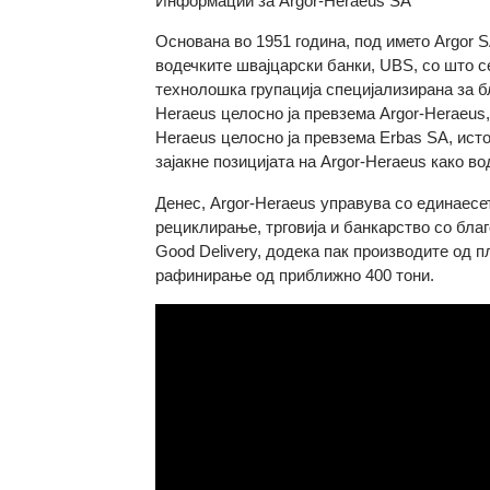
Информации за Argor-Heraeus SA
Основана во 1951 година, под името Argo
водечките швајцарски банки, UBS, со што
технолошка групација специјализирана з
Heraeus целосно ја превзема Argor-Herae
Heraeus целосно ја превзема Erbas SA, и
зајакне позицијата на Argor-Heraeus как
Денес, Argor-Heraeus управува со едина
рециклирање, трговија и банкарство со 
Good Delivery, додека пак производите 
рафинирање од приближно 400 тони.