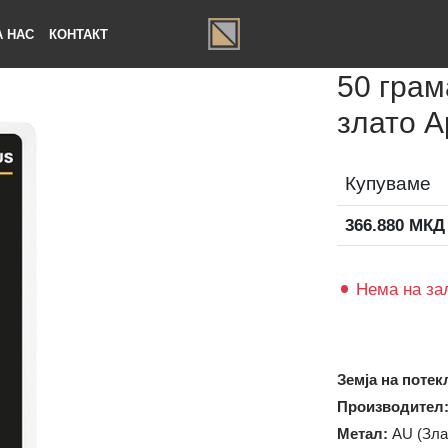
ЗА НАС
КОНТАКТ
50 г
злат
Купув
366.88
Нема 
Земја на
Произво