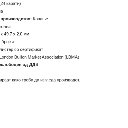
U (Злато)
999.9 (
24 карати)
0 грама
ија на производство:
Ковање
равоаголна
а:
28.5 x 49.7 x 2.0 мм
ање:
6 бројки
ање:
Блистер со сертификат
ација:
London Bullion Market Association (LBMA)
дот е ослободен од ДДВ
илустрираат како треба да изгледа производот.