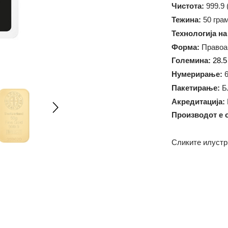
Метал:
A
Чистота:
Тежина:
5
Технолог
Форма:
П
Големин
Нумерир
Пакетир
Акредит
Произво
Сликите 