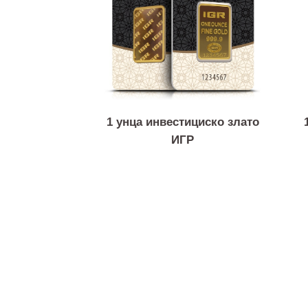
1 унца инвестициско злато
ИГР