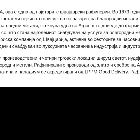
r SA, ова е една од најстарите швајцарски рафинерии. Во 19
 се зголеми нејзиното присуство на пазарот на благородни м
а благородни метали, стекнува удел во Argor, што доведе до
us, со што стана најголемиот снабдувач на услуги за благород
сториска компанија од Швајцарија, активна во секторите за ча
о водечки снабдувач во луксузната часовничка индустрија и ин
есет производствени и четири трговски локации ширум светот
благородни метали. Рафинираните производи од злато и среб
од платина и паладиум се акредитирани од LPPM Good Deliver