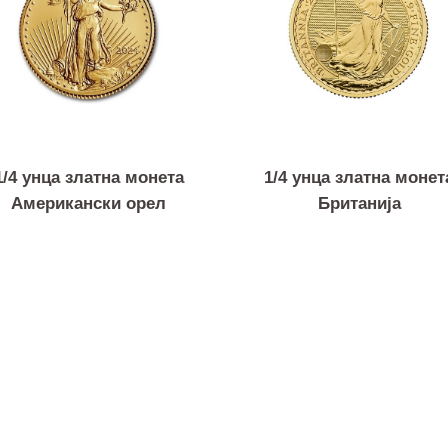
1/4 унца златна монета
1/4 унца златна 
Американски орел
Британија