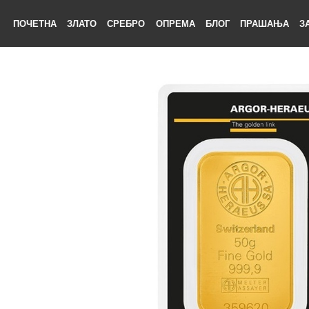
ПОЧЕТНА
ЗЛАТО
СРЕБРО
ОПРЕМА
БЛОГ
ПРАШАЊА
ЕТНА
АТО
БРО
ЕМА
ОГ
ШАЊА
НАС
ТАКТ