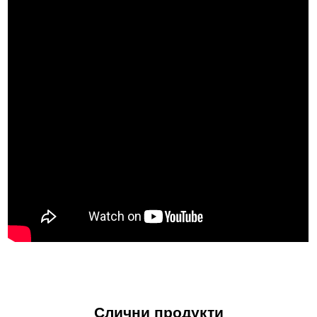
Рафинеријата има годишен капацитет за рафинирање од
приближно 400 тони.