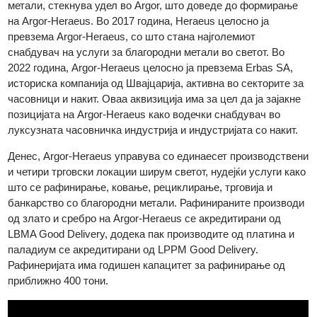
со што се зголеми нејзиното присуство на пазарот на
благородни метали. Во 1986 година, Heraeus, германска
технолошка групација специјализирана за благородни
метали, стекнува удел во Argor, што доведе до формирање
на Argor-Heraeus. Во 2017 година, Heraeus целосно ја
превзема Argor-Heraeus, со што стана најголемиот
снабдувач на услуги за благородни метали во светот. Во
2022 година, Argor-Heraeus целосно ја превзема Erbas SA,
историска компанија од Швајцарија, активна во секторите з
часовници и накит. Оваа аквизиција има за цел да ја зајакне
позицијата на Argor-Heraeus како водечки снабдувач во
луксузната часовничка индустрија и индустријата со накит.
Денес, Argor-Heraeus управува со единаесет производстве
и четири трговски локации ширум светот, нудејќи услуги как
што се рафинирање, ковање, рециклирање, трговија и
банкарство со благородни метали. Рафинираните производ
од злато и сребро на Argor-Heraeus се акредитирани од
LBMA Good Delivery, додека пак производите од платина и
паладиум се акредитирани од LPPM Good Delivery.