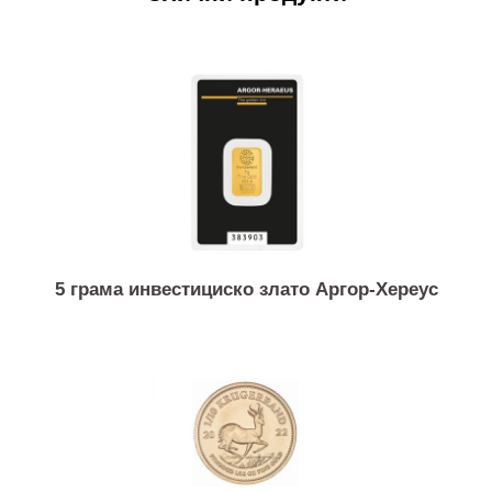
Слични продукти
5 грама инвестициско злато Аргор-Хереус