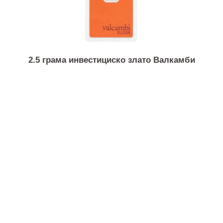
1/2 унца златна монета Канадски јаворов лист
2.5 грама инвестициско злато Валкамби