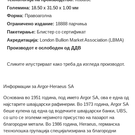
Тежина:
10 грама
Технологија на производство:
Ковање
Големина:
18.50 x 31.50 x 1.00 мм
Форма:
Правоаголна
Oграничено издание:
18888 парчиња
Пакетирање:
Блистер со сертификат
Акредитација:
London Bullion Market Association (LBMA)
Производот е ослободен од ДДВ
Сликите илустрираат како треба да изгледа производот.
Информации за Argor-Heraeus SA
Основана во 1951 година, под името Argor SA, ова е една о
најстарите швајцарски рафинерии. Во 1973 година, Argor S
беше купена од една од водечките швајцарски банки, UBS,