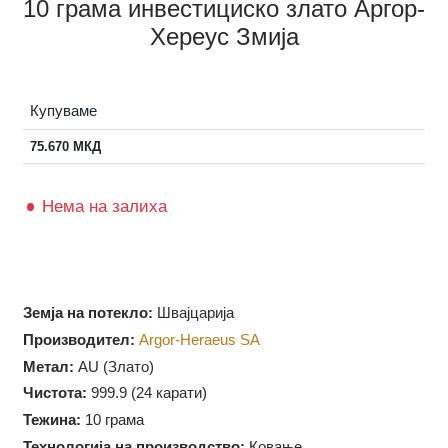
10 грама инвестициско злато Аргор-
Хереус Змија
Купуваме
75.670
МКД
Нема на залиха
Земја на потекло:
Швајцарија
Производител:
Argor-Heraeus SA
Метал:
AU (Злато)
Чистота:
999.9 (
24 карати)