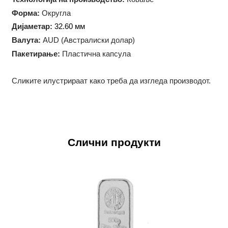
Тежина:
1/2 троја унца (15.55 грама)
Технологија на производство:
Ковање
Форма:
Округла
Дијаметар:
32.60 мм
Валута:
AUD (Австралиски долар)
Пакетирање:
Пластична капсула
Сликите илустрираат како треба да изгледа производот.
Слични продукти