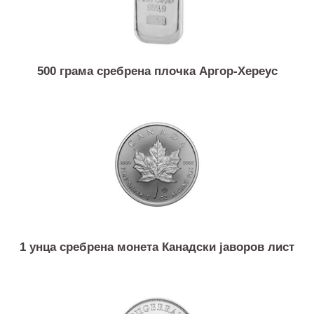
500 грама сребрена плочка Аргор-Хереус
1 унца сребрена монета Канадски јаворов лист