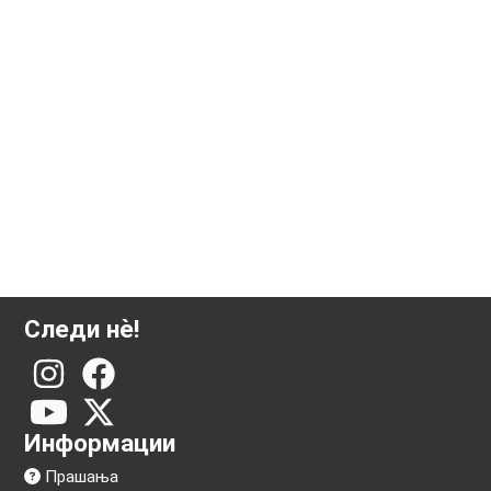
1000 грама сребрена плочка Валкамби
Следи нѐ!