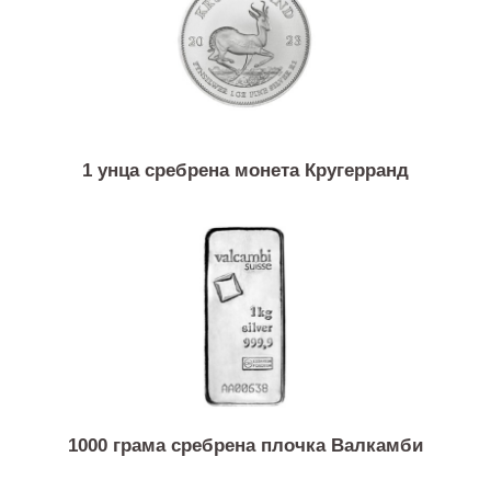
1 унца сребрена монета Кругерранд