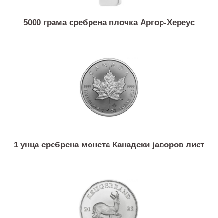
5000 грама сребрена плочка Аргор-Хереус
1 унца сребрена монета Канадски јаворов лист