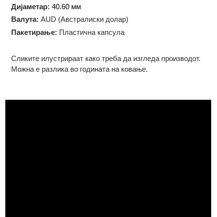
Технологија на производство:
Ковање
Форма:
Округла
Дијаметар:
40.60 мм
Валута:
AUD (Австралиски долар)
Пакетирање:
Пластична капсула
Сликите илустрираат како треба да изгледа производот.
Можна е разлика во годината на ковање.