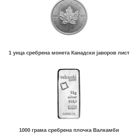
500 грама сребрена плочка Аргор-Хереус
1 унца сребрена монета Канадски јаворов лист