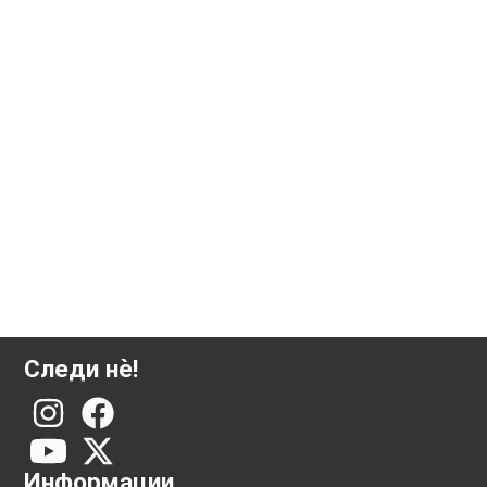
1000 грама сребрена плочка Валкамби