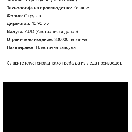
Чистота:
999
Тежина:
1 троја унца (31.10 грама)
Технологија на производство:
Ковање
Форма:
Округла
Дијаметар:
40.90 мм
Валута:
AUD (Австралиски долар)
Oграничено издание:
300000 парчиња
Пакетирање:
Пластична капсула
Сликите илустрираат како треба да изгледа производот.