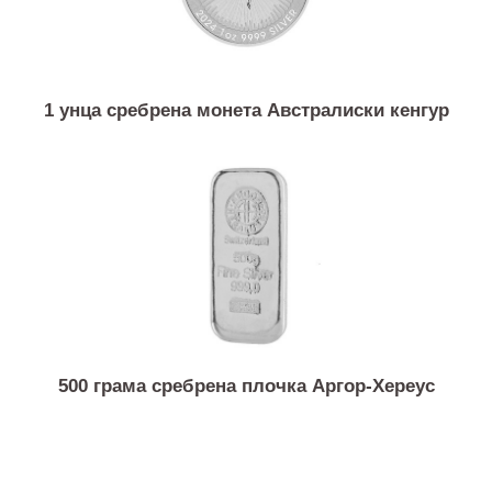
1 унца сребрена монета Австралиски кенгур