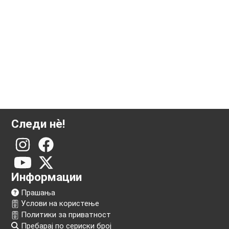
500 грама сребрена плочка Аргор-Хереус
Следи нѐ!