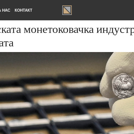
ЗА НАС
КОНТАКТ
вската монетоковачка инду
јата