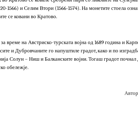
ека, Турците подобро би било да одат на поклонение во К
вото злато...“
6 век во Кратово се ковале сребрени пари со ликовите на 
(1520-1566) и Селим Втори (1566-1574). На монетите стоел
парите се ковани во Кратово.
ал за време на Австриско-турската војна од 1689 година
а Сасите и Дубровчаните го напуштиле градот, како и по и
линија Солун – Ниш и Балканските војни. Тогаш градот по
алско обележје.