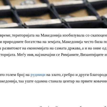
ко време, територијата на Македонија изобилувала со ск
ади природните богатства на земјата, Македонија често 
н за развитокот на економијата на самата држава, а и на о
 историјата. Меѓу нив, најзначајни се Римјаните, Византи
оа што голем број на
рудници
на злато, сребро и други бл
 Македонија, таа уште одамна станала центар на првите к