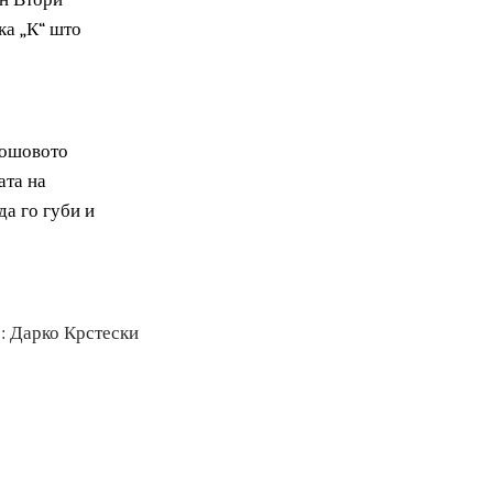
ратово, бидејќи
Сулејман Втори
а ознака „К“ што
 и Карпошовото
зградбата на
чнал да го губи и