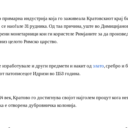
сте камени кули кои се поврзани со подземни тунели кои
за парите кои биле ковани во градот и како тајни излези ни
ило примарна индустрија која го заживеала Кратовскиот 
ина се наоѓале 31 рудника. Од таа причина, уште во Димиц
творени монетарници кои ги користеле Римјаните за да п
ле низ целото Римско царство.
, се изработувале и други предмети и накит од
злато
, сре
киот патописецот Идризи во 1153 година.