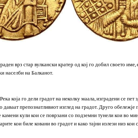
 изграден врз стар вулкански кратер од кој го добил своето
адски населби на Балканот.
та Река која го дели градот на неколку маала, изградени 
у го даваат препознатливиот изглед на градот. Друго обел