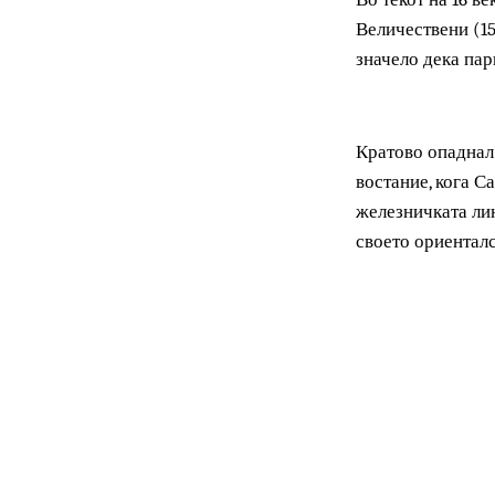
„Наместо во М
живеат од него
Во текот на 1
Величествени 
значело дека 
Кратово опадн
востание, ког
железничката 
своето ориент