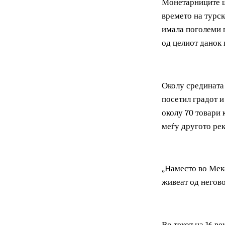
Подоцна, во 1
се обновени и
Монетарницит
времето на ту
имала поголем
од целиот дан
Околу средина
посетил градо
околу 70 това
меѓу другото 