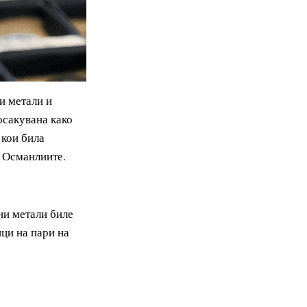
апоцени метали и
била посакувана како
ние од кои била
јците и Османлиите.
агородни метали биле
овачници на пари на