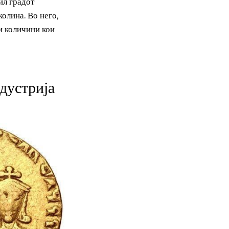
ност бил градот
ата околина. Во него,
 големи количини кои
а индустрија