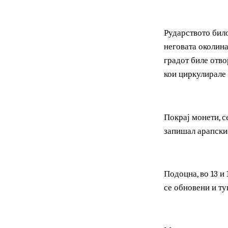
Кратово се ше
како трезори 
градот.
Рударството б
неговата окол
градот биле о
кои циркулира
Покрај монети
запишал арапс