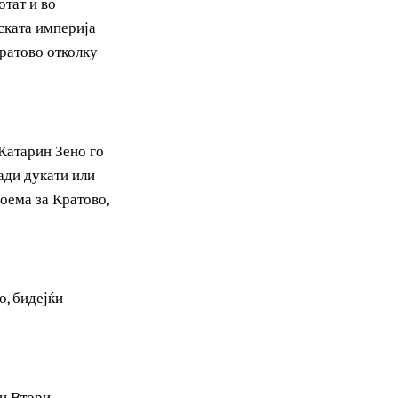
кога неговите рудници
а работат и во
Отоманската империја
ес и Кратово отколку
описец Катарин Зено го
70 илјади дукати или
ојата поема за Кратово,