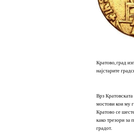
Кратово, град
најстарите гр
Врз Кратовска
мостови кои м