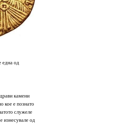
 име, е една од
се пет здрави камени
ежје по кое е познато