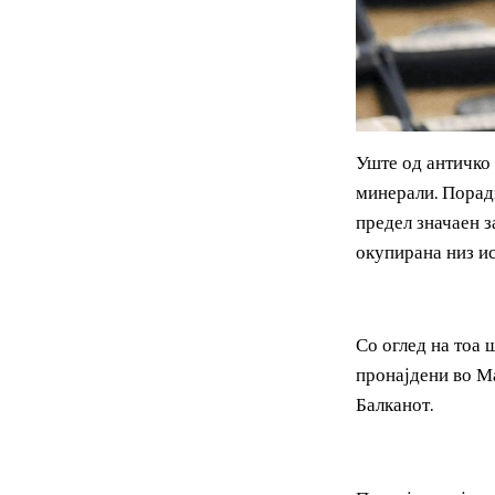
Уште од антич
минерали. Пор
предел значае
окупирана низ
Со оглед на т
пронајдени во
Балканот.