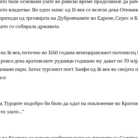
3 и 14 век, Кратово го достигнува својот најголем процут 
 тука е отворена дубровничка колонија.
е што биле основани уште во римско време продолжиле д
рското владеење. Во еден запис од 15 век се велело дека 
и приходи од трговијата на Дубровчаните во Едрене, Сер
ок што го собирала државата.
та на 16 век, поточно во 1550 година венецијанскиот пат
т и рекол дека кратовските рудници годишно му дават по 
ри ковани пари. Затоа турскиот поет Заифи од 16 век во св
рекол: