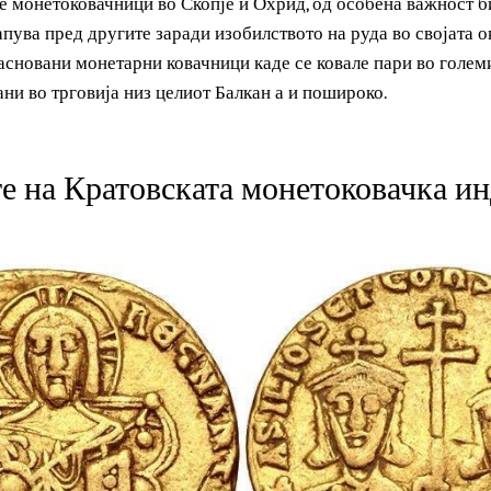
ните монетоковачници во Скопје и Охрид, од особена важ
тстапува пред другите заради изобилството на руда во свој
е засновани монетарни ковачници каде се ковале пари во
штани во трговија низ целиот Балкан а и пошироко.
ите на Кратовската монетоковачк