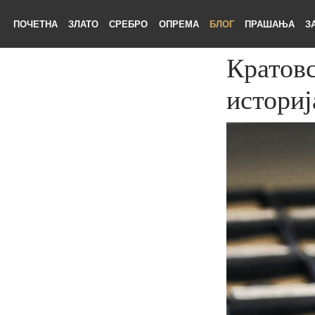
ПОЧЕТНА
ЗЛАТО
СРЕБРО
ОПРЕМА
БЛОГ
ПРАШАЊА
Крато
истори
ЕТНА
АТО
БРО
ЕМА
ОГ
ШАЊА
НАС
ТАКТ