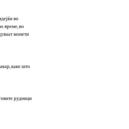
 во минатото служеле
з кои се изнесувале од
крај бидејќи во
ијаново време, во
роизведуваат монети
бро и бакар, како што