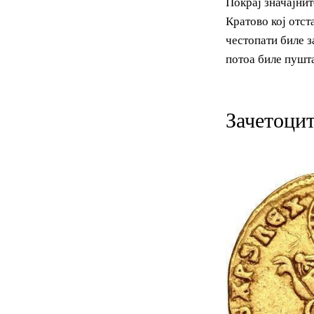
Покрај значај
Кратово кој о
честопати бил
потоа биле пу
Зачетоц