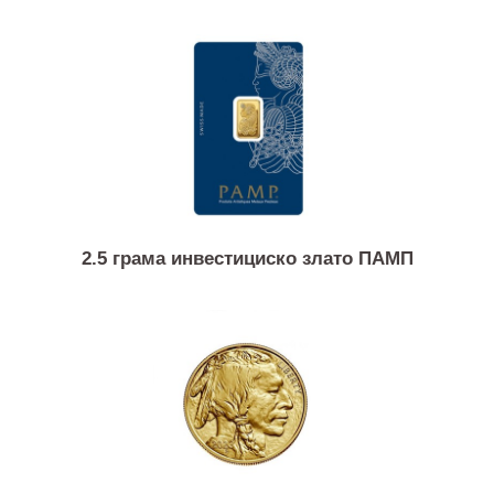
5 грама инвестициско злато ПАМП
2.5 грама инвестициско злато ПАМП