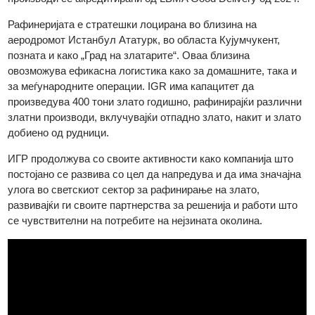
2011 рафинираните производи од злато ИГР се
акредитирани од LBMA Good Delivery, додека пак сребрени
производи се акредитирани од LBMA Good Delivery од 2024
Рафинеријата е стратешки лоцирана во близина на
аеродромот Истанбул Ататурк, во областа Кујумчукент,
позната и како „Град на златарите“. Оваа близина
овозможува ефикасна логистика како за домашните, така и
за меѓународните операции. IGR има капацитет да
произведува 400 тони злато годишно, рафинирајќи различн
златни производи, вклучувајќи отпадно злато, накит и злат
добиено од рудници.
ИГР продолжува со своите активности како компанија што
постојано се развива со цел да напредува и да има значајн
улога во светскиот сектор за рафинирање на злато,
развивајќи ги своите партнерства за решенија и работи што
се чувствителни на потребите на нејзината околина.