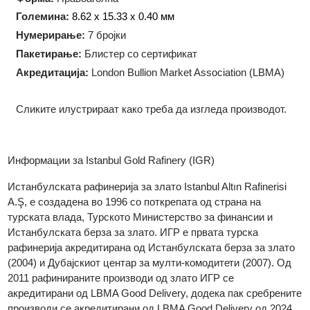
Технологија на производство:
Ковање
Форма:
Правоаголна
Големина:
8.62 x 15.33 x 0.40 мм
Нумерирање:
7 бројки
Пакетирање:
Блистер со сертификат
Акредитација:
London Bullion Market Association (LBMA)
Сликите илустрираат како треба да изгледа производот.
Информации за
Istanbul Gold Rafinery (IGR)
Истанбулската рафинерија за злато Istanbul Altın Rafinerisi
A.Ş, е создадена во 1996 со поткрепата од страна на
турската влада, Турското Министерство за финансии и
Истанбулската берза за злато. ИГР е првата турска
рафинерија акредитирана од Истанбулската берза за злат
(2004) и Дубајскиот центар за мулти-комодитети (2007). Од