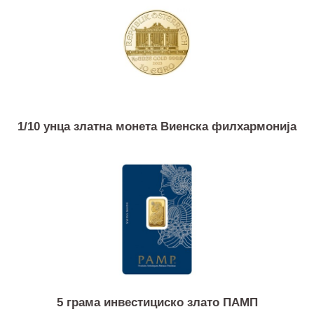
Слични продукти
1/10 унца златна монета Виенска филхармонија